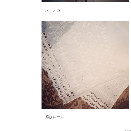
ステテコ
裾はレース