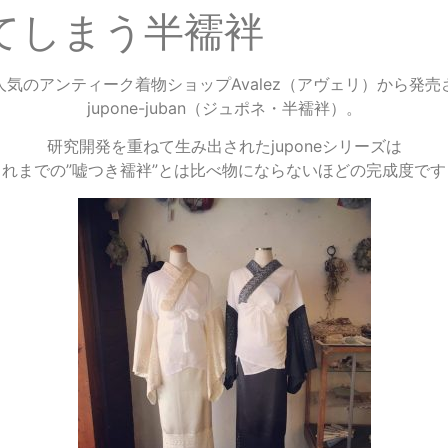
ってしまう半襦袢
人気のアンティーク着物ショップAvalez（アヴェリ）から発売
jupone-juban（ジュポネ・半襦袢）。
研究開発を重ねて生み出されたjuponeシリーズは
これまでの”嘘つき襦袢”とは比べ物にならないほどの完成度です