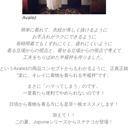
Avalez
簡単に着れて、衣紋が美しく抜けるように
お手入れがラクにできるように
長時間着てもくずれにくく、疲れにくいように
着る立場からの視点と、着せる立場からの視点で考えて
工夫をちりばめた半襦袢を作りました。
というAvalezの商品コンセプトからもわかるように、正真正
”楽に、キレイに着物を着られる半襦袢”です。
まさに「ハマってしまう」のです。
一度着たら便利でやめられないのです！
日頃から着物を着る方にも是非一枚オススメします！
加えて！！
この夏、Juponeシリーズからステテコが登場！