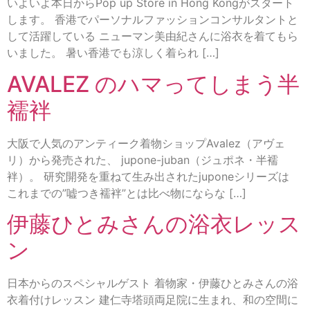
いよいよ本日からPop up Store in Hong Kongがスタート
します。 香港でパーソナルファッションコンサルタントと
して活躍している ニューマン美由紀さんに浴衣を着てもら
いました。 暑い香港でも涼しく着られ […]
AVALEZ のハマってしまう半
襦袢
大阪で人気のアンティーク着物ショップAvalez（アヴェ
リ）から発売された、 jupone-juban（ジュポネ・半襦
袢）。 研究開発を重ねて生み出されたjuponeシリーズは
これまでの”嘘つき襦袢”とは比べ物にならな […]
伊藤ひとみさんの浴衣レッス
ン
日本からのスペシャルゲスト 着物家・伊藤ひとみさんの浴
衣着付けレッスン 建仁寺塔頭両足院に生まれ、和の空間に