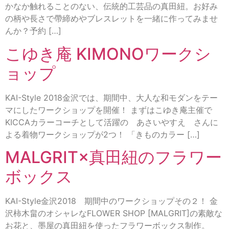
かなか触れることのない、伝統的工芸品の真田紐。お好み
の柄や長さで帶締めやブレスレットを一緒に作ってみませ
んか？予約 […]
こゆき庵 KIMONOワークシ
ョップ
KAI-Style 2018金沢では、期間中、大人な和モダンをテー
マにしたワークショップを開催！ まずはこゆき庵主催で
KICCAカラーコーチとして活躍の あさいやすえ さんに
よる着物ワークショップが2つ！ 「きものカラー […]
MALGRIT×真田紐のフラワー
ボックス
KAI-Style金沢2018 期間中のワークショップその２！ 金
沢柿木畠のオシャレなFLOWER SHOP [MALGRIT]の素敵な
お花と、墨屋の真田紐を使ったフラワーボックス制作。